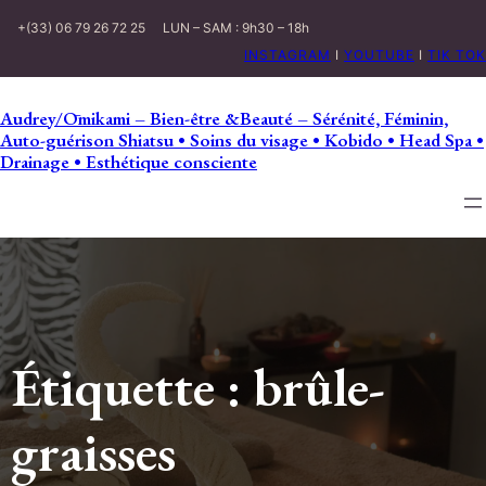
+(33) 06 79 26 72 25
LUN – SAM : 9h30 – 18h
INSTAGRAM
I
YOUTUBE
I
TIK TOK
Audrey/Ōmikami – Bien-être &Beauté – Sérénité, Féminin,
Auto-guérison Shiatsu • Soins du visage • Kobido • Head Spa •
Drainage • Esthétique consciente
Étiquette :
brûle-
graisses