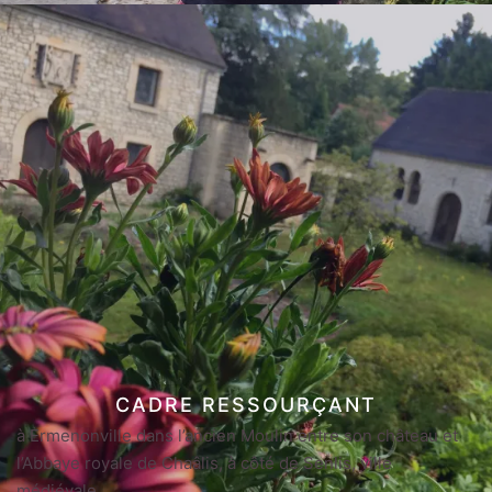
CADRE RESSOURÇANT
à Ermenonville dans l’ancien Moulin entre son château et
l’Abbaye royale de Chaâlis, à côté de Senlis, ville
médiévale.