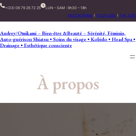
+(33) 06 79 26 72 25
LUN – SAM : 9h30 – 18h
INSTAGRAM
I
YOUTUBE
I
TIK TOK
Audrey/Ōmikami – Bien-être &Beauté – Sérénité, Féminin,
Auto-guérison Shiatsu • Soins du visage • Kobido • Head Spa •
Drainage • Esthétique consciente
À propos