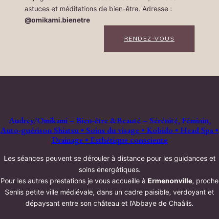
astuces et méditations de bien-être. Adresse :
@omikami.bienetre
RENDEZ-VOUS
Audrey/Ōmikami – Bien-être &Beauté – Sérénité, Féminin,
Auto-guérison Shiatsu • Soins du visage • Kobido • Head Spa •
Drainage • Esthétique consciente
Les séances peuvent se dérouler à distance pour les guidances et
soins énergétiques.
Pour les autres prestations je vous accueille à
Ermenonville
, proche
Senlis petite ville médiévale, dans un cadre paisible, verdoyant et
dépaysant entre son château et l’Abbaye de Chaâlis.