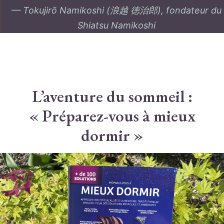
— Tokujirō Namikoshi (浪越 徳治郎), fondateur du
Shiatsu Namikoshi
L’aventure du sommeil :
« Préparez-vous à mieux
dormir »