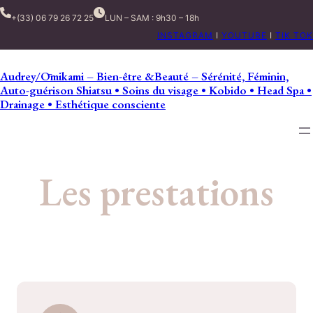
+(33) 06 79 26 72 25
LUN – SAM : 9h30 – 18h
INSTAGRAM
I
YOUTUBE
I
TIK TOK
Audrey/Ōmikami – Bien-être &Beauté – Sérénité, Féminin,
Auto-guérison Shiatsu • Soins du visage • Kobido • Head Spa •
Drainage • Esthétique consciente
Les prestations