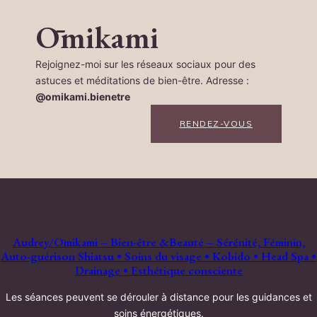
Rejoignez-moi sur les réseaux sociaux pour des
astuces et méditations de bien-être. Adresse :
@omikami.bienetre
RENDEZ-VOUS
Audrey/Ōmikami – Bien-être &Beauté – Sérénité, Féminin,
Auto-guérison Shiatsu • Soins du visage • Kobido • Head Spa •
Drainage • Esthétique consciente
Les séances peuvent se dérouler à distance pour les guidances et
soins énergétiques.
Pour les autres prestations je vous accueille à
Ermenonville
, proche
Senlis petite ville médiévale, dans un cadre paisible, verdoyant et
dépaysant entre son château et l’Abbaye de Chaâlis.