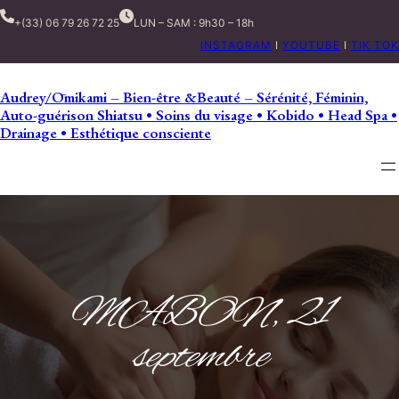
+(33) 06 79 26 72 25
LUN – SAM : 9h30 – 18h
INSTAGRAM
I
YOUTUBE
I
TIK TOK
Audrey/Ōmikami – Bien-être &Beauté – Sérénité, Féminin,
Auto-guérison Shiatsu • Soins du visage • Kobido • Head Spa •
Drainage • Esthétique consciente
MABON, 21
septembre