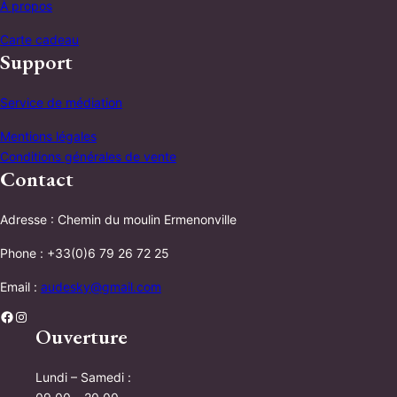
À propos
Carte cadeau
Support
Service de médiation
Mentions légales
Conditions générales de vente
Contact
Adresse : Chemin du moulin Ermenonville
Phone : +33(0)6 79 26 72 25
Email :
audesky@gmail.com
Facebook
Instagram
Ouverture
Lundi – Samedi :