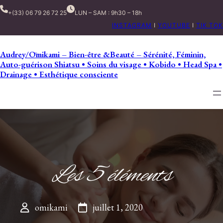
+(33) 06 79 26 72 25
LUN – SAM : 9h30 – 18h
INSTAGRAM
I
YOUTUBE
I
TIK TOK
Audrey/Ōmikami – Bien-être &Beauté – Sérénité, Féminin,
Auto-guérison Shiatsu • Soins du visage • Kobido • Head Spa •
Drainage • Esthétique consciente
Les 5 éléments
omikami
juillet 1, 2020