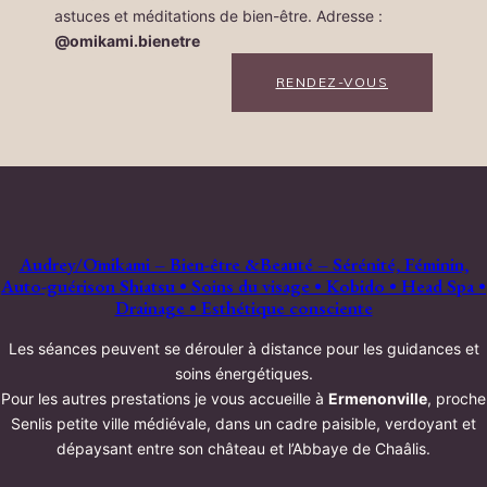
astuces et méditations de bien-être. Adresse :
@omikami.bienetre
RENDEZ-VOUS
Audrey/Ōmikami – Bien-être &Beauté – Sérénité, Féminin,
Auto-guérison Shiatsu • Soins du visage • Kobido • Head Spa •
Drainage • Esthétique consciente
Les séances peuvent se dérouler à distance pour les guidances et
soins énergétiques.
Pour les autres prestations je vous accueille à
Ermenonville
, proche
Senlis petite ville médiévale, dans un cadre paisible, verdoyant et
dépaysant entre son château et l’Abbaye de Chaâlis.