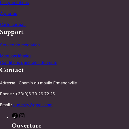
Les prestations
À propos
Carte cadeau
Support
Service de médiation
Mentions légales
Conditions générales de vente
Contact
Adresse : Chemin du moulin Ermenonville
Phone : +33(0)6 79 26 72 25
Email :
audesky@gmail.com
F
I
a
n
Ouverture