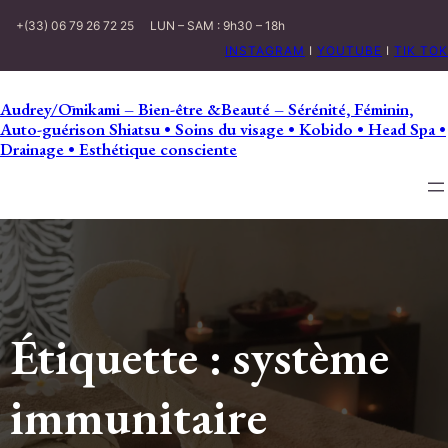
+(33) 06 79 26 72 25
LUN – SAM : 9h30 – 18h
INSTAGRAM
I
YOUTUBE
I
TIK TOK
Audrey/Ōmikami – Bien-être &Beauté – Sérénité, Féminin,
Auto-guérison Shiatsu • Soins du visage • Kobido • Head Spa •
Drainage • Esthétique consciente
Étiquette :
système
immunitaire