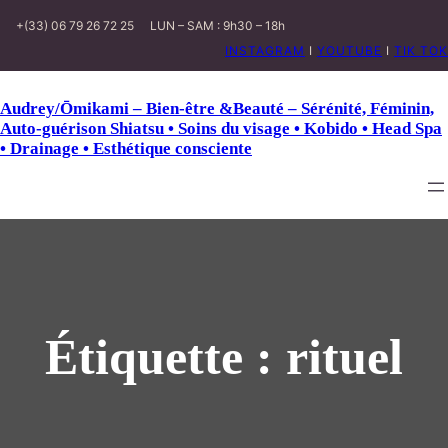
+(33) 06 79 26 72 25
LUN – SAM : 9h30 – 18h
INSTAGRAM
I
YOUTUBE
I
TIK TOK
Audrey/Ōmikami – Bien-être &Beauté – Sérénité, Féminin,
Auto-guérison Shiatsu • Soins du visage • Kobido • Head Spa
• Drainage • Esthétique consciente
Étiquette :
rituel