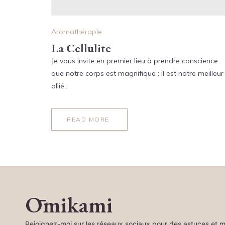
Aromathérapie
La Cellulite
Je vous invite en premier lieu à prendre conscience
que notre corps est magnifique ; il est notre meilleur
allié…
READ MORE
Ōmikami
Rejoignez-moi sur les réseaux sociaux pour des astuces et m