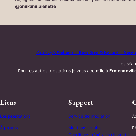
@omikami.bienetre
Audrey/Ōmikami – Bien-être &Beauté – Sérénit
Les séan
Pour les autres prestations je vous accueille à
Ermenonvill
Liens
Support
C
Les prestations
Service de médiation
A
À propos
Mentions légales
P
Conditions générales de vente