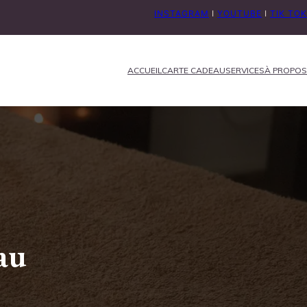
INSTAGRAM
I
YOUTUBE
I
TIK TOK
ACCUEIL
CARTE CADEAU
SERVICES
À PROPOS
au