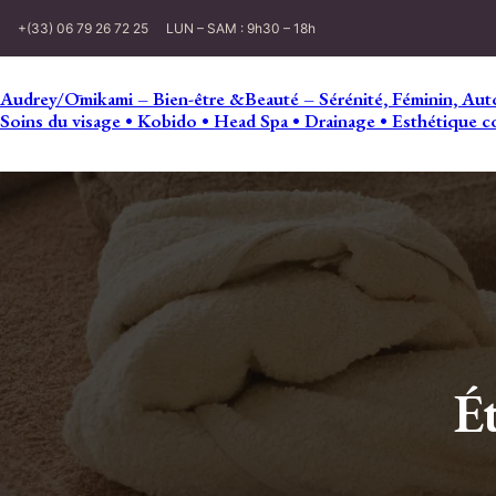
+(33) 06 79 26 72 25
LUN – SAM : 9h30 – 18h
Audrey/Ōmikami – Bien-être &Beauté – Sérénité, Féminin, Auto
Soins du visage • Kobido • Head Spa • Drainage • Esthétique c
É