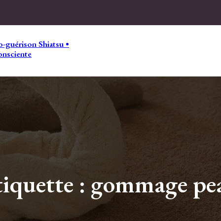
-guérison Shiatsu •
onsciente
tiquette :
gommage pe