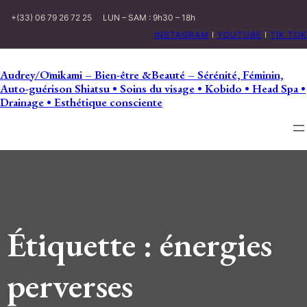
+(33) 06 79 26 72 25
LUN – SAM : 9h30 – 18h
INSTAGRAM
I
YOUTUBE
I
TIK TOK
Audrey/Ōmikami – Bien-être &Beauté – Sérénité, Féminin,
Auto-guérison Shiatsu • Soins du visage • Kobido • Head Spa •
Drainage • Esthétique consciente
Étiquette :
énergies
perverses