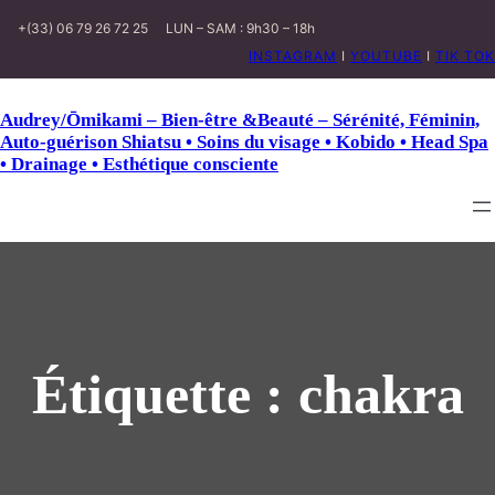
+(33) 06 79 26 72 25
LUN – SAM : 9h30 – 18h
INSTAGRAM
I
YOUTUBE
I
TIK TOK
Audrey/Ōmikami – Bien-être &Beauté – Sérénité, Féminin,
Auto-guérison Shiatsu • Soins du visage • Kobido • Head Spa
• Drainage • Esthétique consciente
Étiquette :
chakra