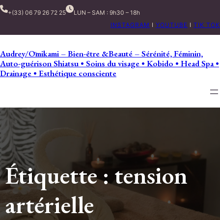
+(33) 06 79 26 72 25
LUN – SAM : 9h30 – 18h
INSTAGRAM
I
YOUTUBE
I
TIK TOK
Audrey/Ōmikami – Bien-être &Beauté – Sérénité, Féminin,
Auto-guérison Shiatsu • Soins du visage • Kobido • Head Spa •
Drainage • Esthétique consciente
Étiquette :
tension
artérielle