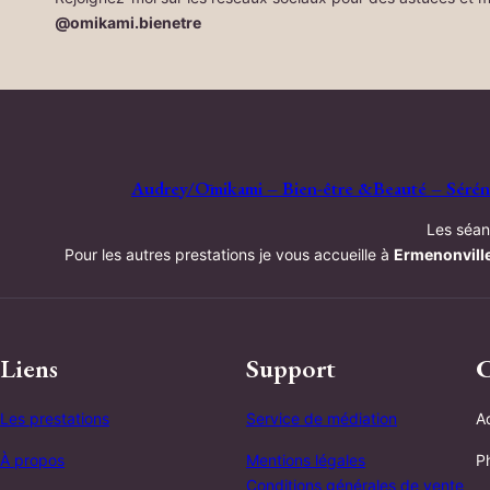
@omikami.bienetre
Audrey/Ōmikami – Bien-être &Beauté – Sérénit
Les séan
Pour les autres prestations je vous accueille à
Ermenonvill
Liens
Support
C
Les prestations
Service de médiation
A
À propos
Mentions légales
P
Conditions générales de vente