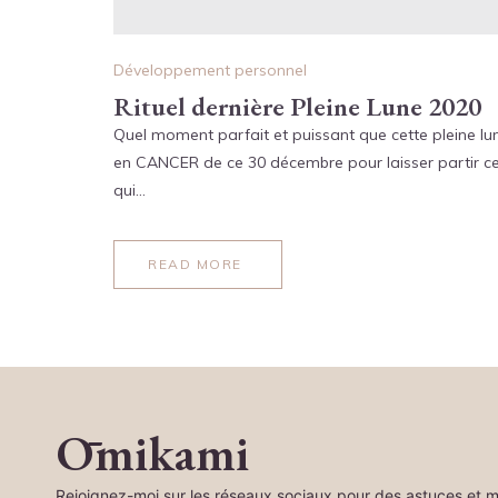
Développement personnel
Rituel dernière Pleine Lune 2020
Quel moment parfait et puissant que cette pleine lu
en CANCER de ce 30 décembre pour laisser partir c
qui…
READ MORE
Ōmikami
Rejoignez-moi sur les réseaux sociaux pour des astuces et m