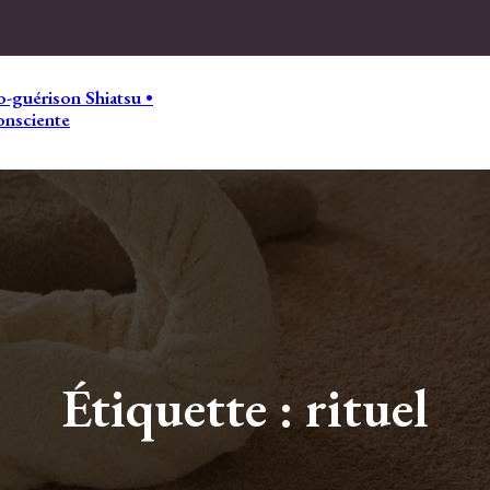
-guérison Shiatsu •
onsciente
Étiquette :
rituel