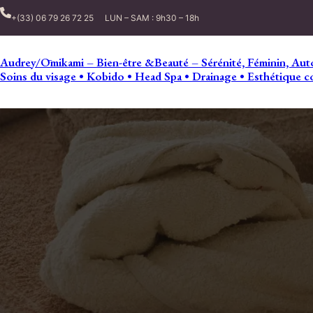
+(33) 06 79 26 72 25
LUN – SAM : 9h30 – 18h
Audrey/Ōmikami – Bien-être &Beauté – Sérénité, Féminin, Auto
Soins du visage • Kobido • Head Spa • Drainage • Esthétique c