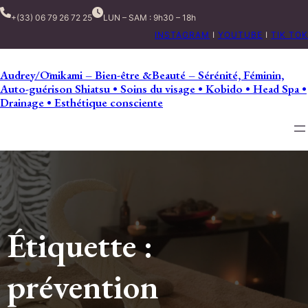
+(33) 06 79 26 72 25
LUN – SAM : 9h30 – 18h
INSTAGRAM
I
YOUTUBE
I
TIK TOK
Audrey/Ōmikami – Bien-être &Beauté – Sérénité, Féminin,
Auto-guérison Shiatsu • Soins du visage • Kobido • Head Spa •
Drainage • Esthétique consciente
Étiquette :
prévention