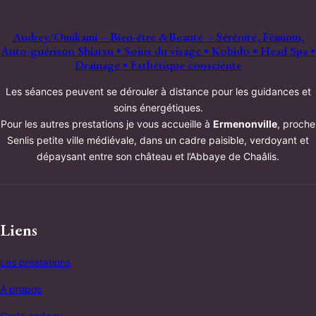
Audrey/Ōmikami – Bien-être &Beauté – Sérénité, Féminin,
Auto-guérison Shiatsu • Soins du visage • Kobido • Head Spa •
Drainage • Esthétique consciente
Les séances peuvent se dérouler à distance pour les guidances et
soins énergétiques.
Pour les autres prestations je vous accueille à
Ermenonville
, proche
Senlis petite ville médiévale, dans un cadre paisible, verdoyant et
dépaysant entre son château et l’Abbaye de Chaâlis.
Liens
Les prestations
À propos
Carte cadeau