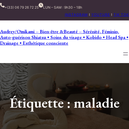
+(33) 06 79 26 72 25
LUN – SAM : 9h30 – 18h
INSTAGRAM
I
YOUTUBE
I
TIK TOK
Audrey/Ōmikami – Bien-être &Beauté – Sérénité, Féminin,
Auto-guérison Shiatsu • Soins du visage • Kobido • Head Spa •
Drainage • Esthétique consciente
Étiquette :
maladie