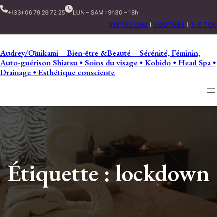
+(33) 06 79 26 72 25
LUN – SAM : 9h30 – 18h
INSTAGRAM
I
YOUTUBE
I
TIK TOK
Audrey/Ōmikami – Bien-être &Beauté – Sérénité, Féminin,
Auto-guérison Shiatsu • Soins du visage • Kobido • Head Spa •
Drainage • Esthétique consciente
Étiquette :
lockdown