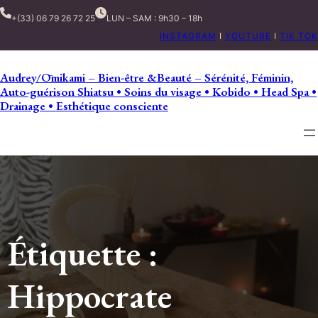
+(33) 06 79 26 72 25
LUN – SAM : 9h30 – 18h
INSTAGRAM
I
YOUTUBE
I
TIK TOK
Audrey/Ōmikami – Bien-être &Beauté – Sérénité, Féminin,
Auto-guérison Shiatsu • Soins du visage • Kobido • Head Spa •
Drainage • Esthétique consciente
Étiquette :
Hippocrate