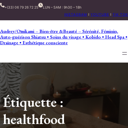
+(33) 06 79 26 72 25
LUN – SAM : 9h30 – 18h
INSTAGRAM
I
YOUTUBE
I
TIK TOK
Audrey/Ōmikami – Bien-être &Beauté – Sérénité, Féminin,
Auto-guérison Shiatsu • Soins du visage • Kobido • Head Spa •
Drainage • Esthétique consciente
Étiquette :
healthfood