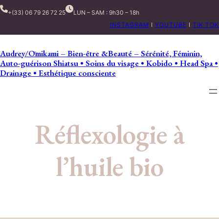
+(33) 06 79 26 72 25
LUN – SAM : 9h30 – 18h
INSTAGRAM
I
YOUTUBE
I
TIK TOK
Audrey/Ōmikami – Bien-être &Beauté – Sérénité, Féminin,
Auto-guérison Shiatsu • Soins du visage • Kobido • Head Spa •
Drainage • Esthétique consciente
Réflexologie à
l’huile bio