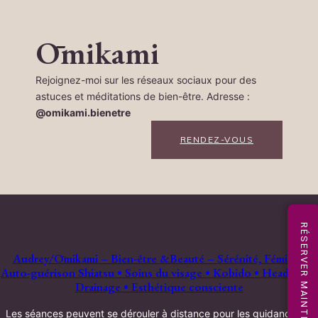
Ōmikami
Rejoignez-moi sur les réseaux sociaux pour des
astuces et méditations de bien-être. Adresse :
@omikami.bienetre
RENDEZ-VOUS
RÉSERVER MAINTENANT
Audrey/Ōmikami – Bien-être &Beauté – Sérénité, Féminin,
Auto-guérison Shiatsu • Soins du visage • Kobido • Head Spa •
Drainage • Esthétique consciente
Les séances peuvent se dérouler à distance pour les guidances et