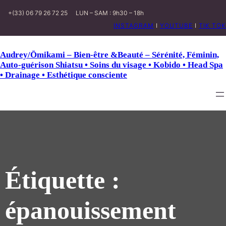
+(33) 06 79 26 72 25
LUN – SAM : 9h30 – 18h
INSTAGRAM
I
YOUTUBE
I
TIK TOK
Audrey/Ōmikami – Bien-être &Beauté – Sérénité, Féminin,
Auto-guérison Shiatsu • Soins du visage • Kobido • Head Spa
• Drainage • Esthétique consciente
Étiquette :
épanouissement