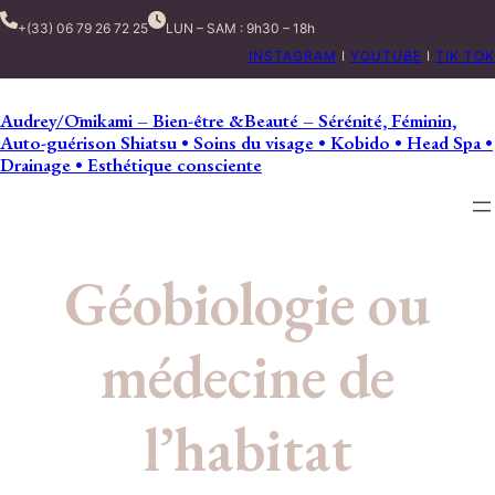
+(33) 06 79 26 72 25
LUN – SAM : 9h30 – 18h
INSTAGRAM
I
YOUTUBE
I
TIK TOK
Audrey/Ōmikami – Bien-être &Beauté – Sérénité, Féminin,
Auto-guérison Shiatsu • Soins du visage • Kobido • Head Spa •
Drainage • Esthétique consciente
Géobiologie ou
médecine de
l’habitat